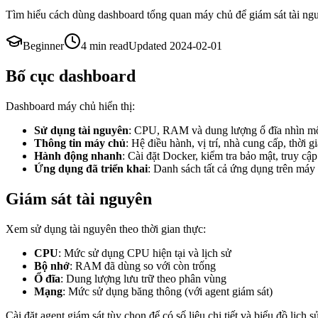
Tìm hiểu cách dùng dashboard tổng quan máy chủ để giám sát tài ng
Beginner
4 min
read
Updated
2024-02-01
Bố cục dashboard
Dashboard máy chủ hiển thị:
Sử dụng tài nguyên
: CPU, RAM và dung lượng ổ đĩa nhìn mộ
Thông tin máy chủ
: Hệ điều hành, vị trí, nhà cung cấp, thời 
Hành động nhanh
: Cài đặt Docker, kiểm tra bảo mật, truy cập
Ứng dụng đã triển khai
: Danh sách tất cả ứng dụng trên máy
Giám sát tài nguyên
Xem sử dụng tài nguyên theo thời gian thực:
CPU
: Mức sử dụng CPU hiện tại và lịch sử
Bộ nhớ
: RAM đã dùng so với còn trống
Ổ đĩa
: Dung lượng lưu trữ theo phân vùng
Mạng
: Mức sử dụng băng thông (với agent giám sát)
Cài đặt agent giám sát tùy chọn để có số liệu chi tiết và biểu đồ lịch s