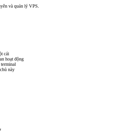
uyên và quản lý VPS.
t cái
gian hoạt động
 terminal
 chủ này
ử.