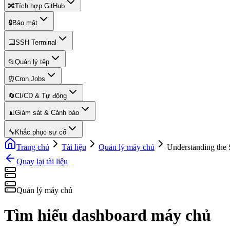
🔀
Tích hợp GitHub
🔒
Bảo mật
⌨️
SSH Terminal
📂
Quản lý tệp
⏰
Cron Jobs
🔄
CI/CD & Tự động
📊
Giám sát & Cảnh báo
🔧
Khắc phục sự cố
Trang chủ
Tài liệu
Quản lý máy chủ
Understanding the
Quay lại tài liệu
Quản lý máy chủ
Tìm hiểu dashboard máy chủ