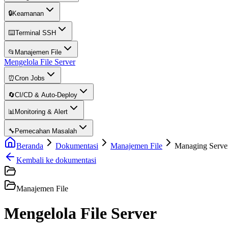
🔒
Keamanan
⌨️
Terminal SSH
📂
Manajemen File
Mengelola File Server
⏰
Cron Jobs
🔄
CI/CD & Auto-Deploy
📊
Monitoring & Alert
🔧
Pemecahan Masalah
Beranda
Dokumentasi
Manajemen File
Managing Server
Kembali ke dokumentasi
Manajemen File
Mengelola File Server