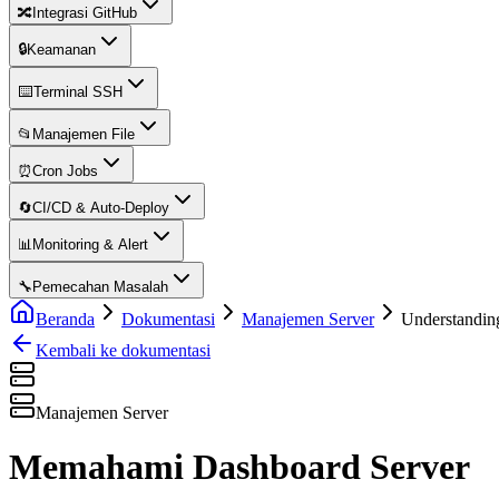
🔀
Integrasi GitHub
🔒
Keamanan
⌨️
Terminal SSH
📂
Manajemen File
⏰
Cron Jobs
🔄
CI/CD & Auto-Deploy
📊
Monitoring & Alert
🔧
Pemecahan Masalah
Beranda
Dokumentasi
Manajemen Server
Understandin
Kembali ke dokumentasi
Manajemen Server
Memahami Dashboard Server