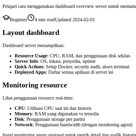
Pelajari cara menggunakan dashboard overview server untuk memant
Beginner
4 min
read
Updated
2024-02-01
Layout dashboard
Dashboard server menampilkan:
Resource Usage
: CPU, RAM, dan penggunaan disk sekilas
Server Info
: OS, lokasi, penyedia, uptime
Quick Actions
: Setup Docker, security audit, akses terminal
Deployed Apps
: Daftar semua aplikasi di server ini
Monitoring resource
Lihat penggunaan resource real-time:
CPU
: Utilisasi CPU saat ini dan historis
Memory
: RAM yang digunakan vs tersedia
Disk
: Penggunaan storage per partisi
Network
: Penggunaan bandwidth (dengan monitoring agent)
Instal monitoring agent opsional untuk metrik detail dan grafik historis