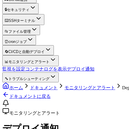
🔒
セキュリティ
⌨️
SSHターミナル
📂
ファイル管理
⏰
cronジョブ
🔄
CI/CDと自動デプロイ
📊
モニタリングとアラート
監視を設定
コンテナログを表示
デプロイ通知
🔧
トラブルシューティング
ホーム
ドキュメント
モニタリングとアラート
Dep
ドキュメントに戻る
モニタリングとアラート
デプロイ通知