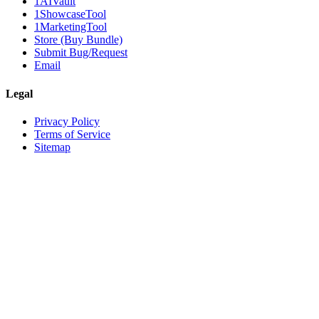
1AIVault
1ShowcaseTool
1MarketingTool
Store (Buy Bundle)
Submit Bug/Request
Email
Legal
Privacy Policy
Terms of Service
Sitemap