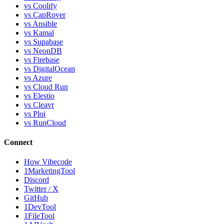
vs Coolify
vs CapRover
vs Ansible
vs Kamal
vs Supabase
vs NeonDB
vs Firebase
vs DigitalOcean
vs Azure
vs Cloud Run
vs Elestio
vs Cleavr
vs Ploi
vs RunCloud
Connect
How Vibecode
1MarketingTool
Discord
Twitter / X
GitHub
1DevTool
1FileTool