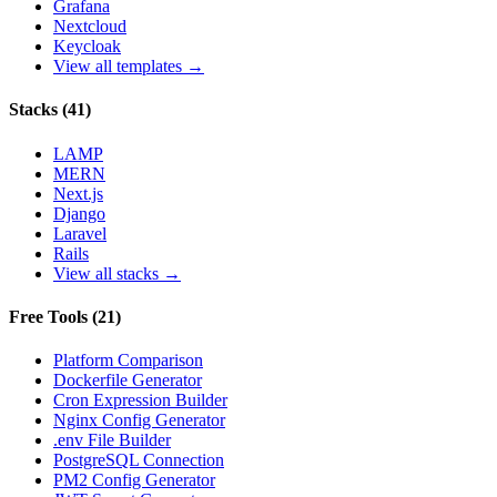
Grafana
Nextcloud
Keycloak
View all templates →
Stacks
(
41
)
LAMP
MERN
Next.js
Django
Laravel
Rails
View all stacks →
Free Tools
(
21
)
Platform Comparison
Dockerfile Generator
Cron Expression Builder
Nginx Config Generator
.env File Builder
PostgreSQL Connection
PM2 Config Generator