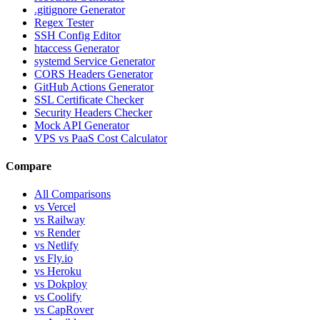
.gitignore Generator
Regex Tester
SSH Config Editor
htaccess Generator
systemd Service Generator
CORS Headers Generator
GitHub Actions Generator
SSL Certificate Checker
Security Headers Checker
Mock API Generator
VPS vs PaaS Cost Calculator
Compare
All Comparisons
vs Vercel
vs Railway
vs Render
vs Netlify
vs Fly.io
vs Heroku
vs Dokploy
vs Coolify
vs CapRover