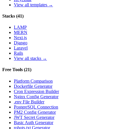
View all templates →
Stacks
(
41
)
LAMP
MERN
Next.js
Django
Laravel
Rails
View all stacks →
Free Tools
(
21
)
Platform Comparison
Dockerfile Generator
Cron Expression Builder
Nginx Config Generator
.env File Builder
PostgreSQL Connection
PM2 Config Generator
JWT Secret Generator
Basic Auth Generator
robots.txt Generator