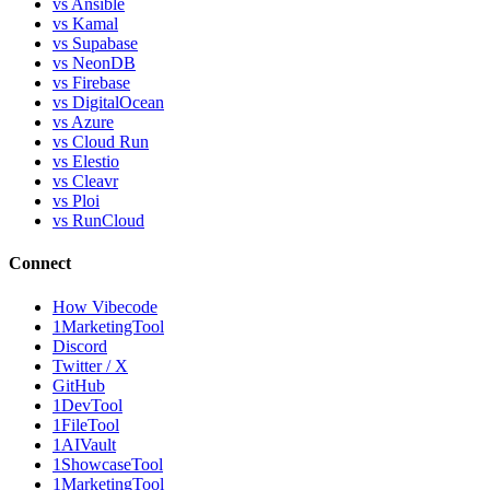
vs Ansible
vs Kamal
vs Supabase
vs NeonDB
vs Firebase
vs DigitalOcean
vs Azure
vs Cloud Run
vs Elestio
vs Cleavr
vs Ploi
vs RunCloud
Connect
How Vibecode
1MarketingTool
Discord
Twitter / X
GitHub
1DevTool
1FileTool
1AIVault
1ShowcaseTool
1MarketingTool