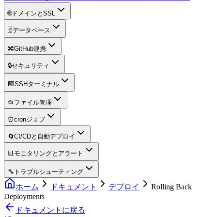
🌐
ドメインとSSL
🗄️
データベース
🔀
GitHub連携
🔒
セキュリティ
⌨️
SSHターミナル
📂
ファイル管理
⏰
cronジョブ
🔄
CI/CDと自動デプロイ
📊
モニタリングとアラート
🔧
トラブルシューティング
ホーム
ドキュメント
デプロイ
Rolling Back
Deployments
ドキュメントに戻る