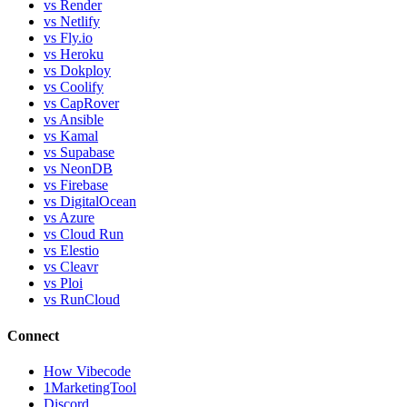
vs Render
vs Netlify
vs Fly.io
vs Heroku
vs Dokploy
vs Coolify
vs CapRover
vs Ansible
vs Kamal
vs Supabase
vs NeonDB
vs Firebase
vs DigitalOcean
vs Azure
vs Cloud Run
vs Elestio
vs Cleavr
vs Ploi
vs RunCloud
Connect
How Vibecode
1MarketingTool
Discord