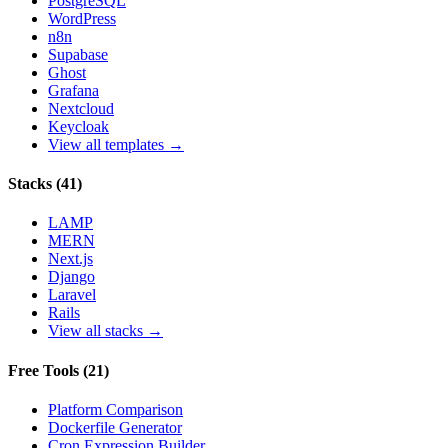
PostgreSQL
WordPress
n8n
Supabase
Ghost
Grafana
Nextcloud
Keycloak
View all templates →
Stacks
(
41
)
LAMP
MERN
Next.js
Django
Laravel
Rails
View all stacks →
Free Tools
(
21
)
Platform Comparison
Dockerfile Generator
Cron Expression Builder