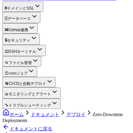
🌐
ドメインとSSL
🗄️
データベース
🔀
GitHub連携
🔒
セキュリティ
⌨️
SSHターミナル
📂
ファイル管理
⏰
cronジョブ
🔄
CI/CDと自動デプロイ
📊
モニタリングとアラート
🔧
トラブルシューティング
ホーム
ドキュメント
デプロイ
Zero-Downtime
Deployments
ドキュメントに戻る