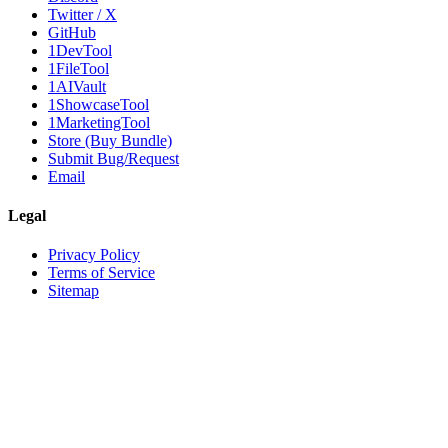
Twitter / X
GitHub
1DevTool
1FileTool
1AIVault
1ShowcaseTool
1MarketingTool
Store (Buy Bundle)
Submit Bug/Request
Email
Legal
Privacy Policy
Terms of Service
Sitemap