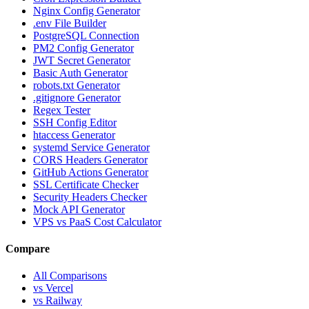
Nginx Config Generator
.env File Builder
PostgreSQL Connection
PM2 Config Generator
JWT Secret Generator
Basic Auth Generator
robots.txt Generator
.gitignore Generator
Regex Tester
SSH Config Editor
htaccess Generator
systemd Service Generator
CORS Headers Generator
GitHub Actions Generator
SSL Certificate Checker
Security Headers Checker
Mock API Generator
VPS vs PaaS Cost Calculator
Compare
All Comparisons
vs Vercel
vs Railway