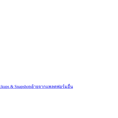
ckups & Snapshots
ย้ายจากแพลตฟอร์มอื่น