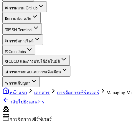
🔀
การผสาน GitHub
🔒
ความปลอดภัย
⌨️
SSH Terminal
📂
การจัดการไฟล์
⏰
Cron Jobs
🔄
CI/CD และการปรับใช้อัตโนมัติ
📊
การตรวจสอบและการแจ้งเตือน
🔧
การแก้ปัญหา
หน้าแรก
เอกสาร
การจัดการเซิร์ฟเวอร์
Managing Mul
กลับไปยังเอกสาร
การจัดการเซิร์ฟเวอร์