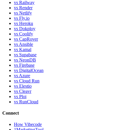
vs Railway
vs Render
vs Netlify
vs Fly.io
vs Heroku
vs Dokploy
vs Coolify
vs CapRover
vs Ansible
vs Kamal
vs Supabase
vs NeonDB
vs Firebase
vs DigitalOcean
vs Azure
vs Cloud Run
vs Elestio
vs Cleavr
vs Ploi
vs RunCloud
Connect
How Vibecode
1MarketingTool