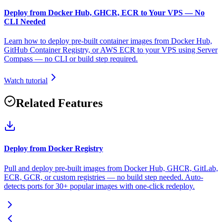
Deploy from Docker Hub, GHCR, ECR to Your VPS — No
CLI Needed
Learn how to deploy pre-built container images from Docker Hub,
GitHub Container Registry, or AWS ECR to your VPS using Server
Compass — no CLI or build step required.
Watch tutorial
Related Features
Deploy from Docker Registry
Pull and deploy pre-built images from Docker Hub, GHCR, GitLab,
ECR, GCR, or custom registries — no build step needed. Auto-
detects ports for 30+ popular images with one-click redeploy.