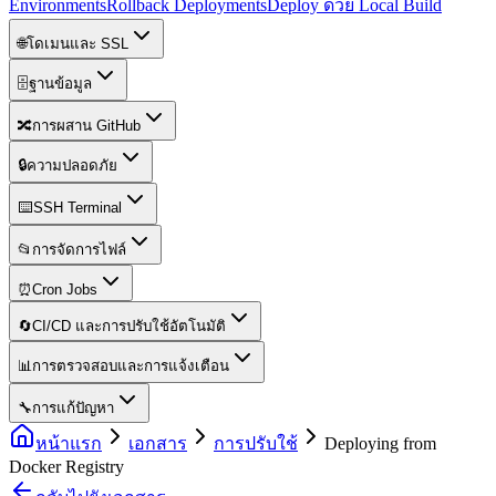
Environments
Rollback Deployments
Deploy ด้วย Local Build
🌐
โดเมนและ SSL
🗄️
ฐานข้อมูล
🔀
การผสาน GitHub
🔒
ความปลอดภัย
⌨️
SSH Terminal
📂
การจัดการไฟล์
⏰
Cron Jobs
🔄
CI/CD และการปรับใช้อัตโนมัติ
📊
การตรวจสอบและการแจ้งเตือน
🔧
การแก้ปัญหา
หน้าแรก
เอกสาร
การปรับใช้
Deploying from
Docker Registry