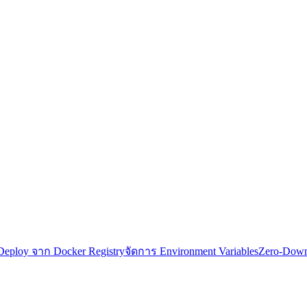
Deploy จาก Docker Registry
จัดการ Environment Variables
Zero-Down