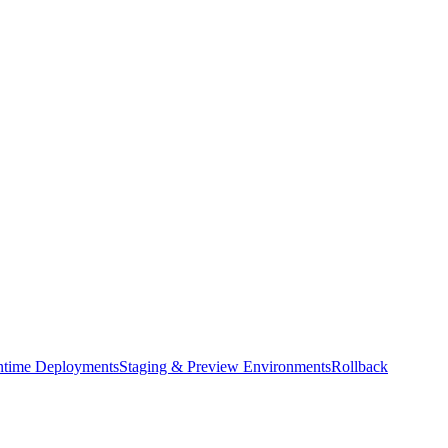
time Deployments
Staging & Preview Environments
Rollback