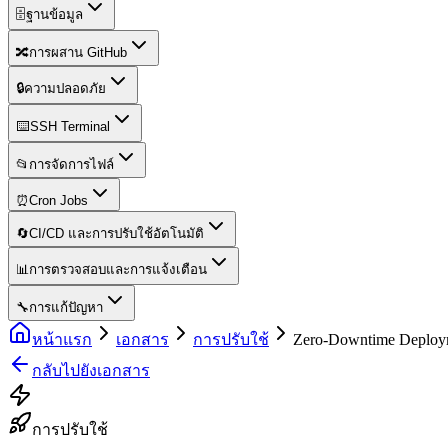
🗄️
ฐานข้อมูล
🔀
การผสาน GitHub
🔒
ความปลอดภัย
⌨️
SSH Terminal
📂
การจัดการไฟล์
⏰
Cron Jobs
🔄
CI/CD และการปรับใช้อัตโนมัติ
📊
การตรวจสอบและการแจ้งเตือน
🔧
การแก้ปัญหา
หน้าแรก
เอกสาร
การปรับใช้
Zero-Downtime Deploy
กลับไปยังเอกสาร
การปรับใช้