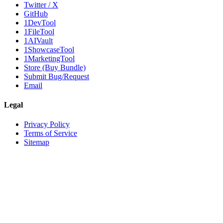
Twitter / X
GitHub
1DevTool
1FileTool
1AIVault
1ShowcaseTool
1MarketingTool
Store (Buy Bundle)
Submit Bug/Request
Email
Legal
Privacy Policy
Terms of Service
Sitemap