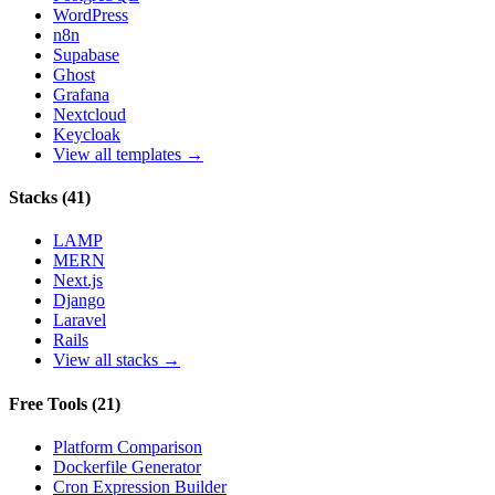
WordPress
n8n
Supabase
Ghost
Grafana
Nextcloud
Keycloak
View all templates →
Stacks
(
41
)
LAMP
MERN
Next.js
Django
Laravel
Rails
View all stacks →
Free Tools
(
21
)
Platform Comparison
Dockerfile Generator
Cron Expression Builder