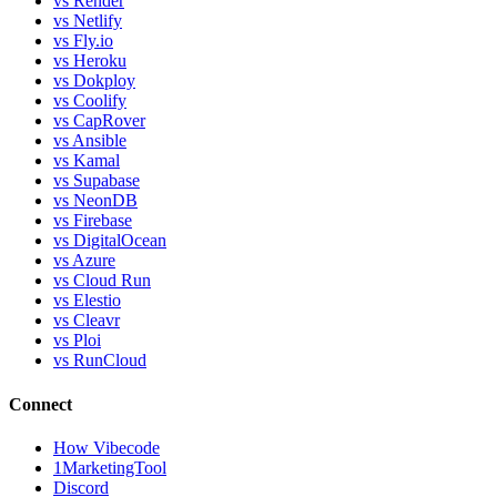
vs Render
vs Netlify
vs Fly.io
vs Heroku
vs Dokploy
vs Coolify
vs CapRover
vs Ansible
vs Kamal
vs Supabase
vs NeonDB
vs Firebase
vs DigitalOcean
vs Azure
vs Cloud Run
vs Elestio
vs Cleavr
vs Ploi
vs RunCloud
Connect
How Vibecode
1MarketingTool
Discord