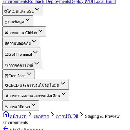
Environments
Rollback Deployments
Deploy ด้วย Local Build
🌐
โดเมนและ SSL
🗄️
ฐานข้อมูล
🔀
การผสาน GitHub
🔒
ความปลอดภัย
⌨️
SSH Terminal
📂
การจัดการไฟล์
⏰
Cron Jobs
🔄
CI/CD และการปรับใช้อัตโนมัติ
📊
การตรวจสอบและการแจ้งเตือน
🔧
การแก้ปัญหา
หน้าแรก
เอกสาร
การปรับใช้
Staging & Preview
Environments