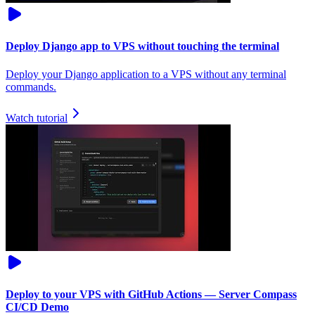
Deploy Django app to VPS without touching the terminal
Deploy your Django application to a VPS without any terminal
commands.
Watch tutorial
Deploy to your VPS with GitHub Actions — Server Compass
CI/CD Demo