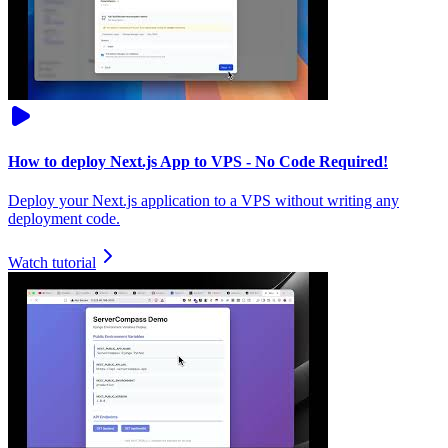
How to deploy Next.js App to VPS - No Code Required!
Deploy your Next.js application to a VPS without writing any
deployment code.
Watch tutorial