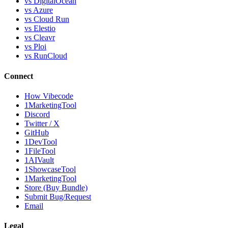
vs DigitalOcean
vs Azure
vs Cloud Run
vs Elestio
vs Cleavr
vs Ploi
vs RunCloud
Connect
How Vibecode
1MarketingTool
Discord
Twitter / X
GitHub
1DevTool
1FileTool
1AIVault
1ShowcaseTool
1MarketingTool
Store (Buy Bundle)
Submit Bug/Request
Email
Legal