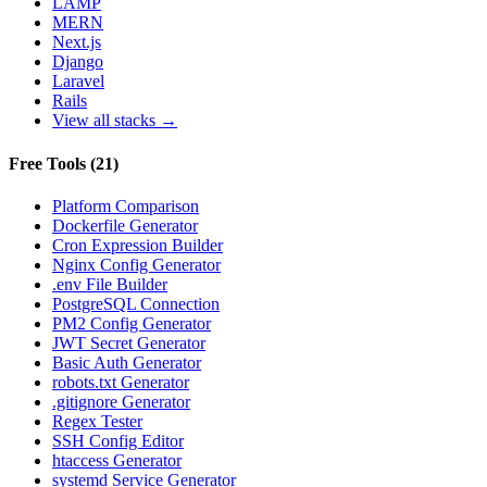
LAMP
MERN
Next.js
Django
Laravel
Rails
View all stacks →
Free Tools
(
21
)
Platform Comparison
Dockerfile Generator
Cron Expression Builder
Nginx Config Generator
.env File Builder
PostgreSQL Connection
PM2 Config Generator
JWT Secret Generator
Basic Auth Generator
robots.txt Generator
.gitignore Generator
Regex Tester
SSH Config Editor
htaccess Generator
systemd Service Generator