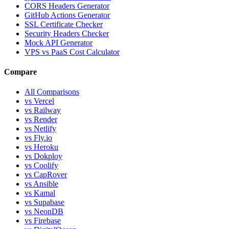
CORS Headers Generator
GitHub Actions Generator
SSL Certificate Checker
Security Headers Checker
Mock API Generator
VPS vs PaaS Cost Calculator
Compare
All Comparisons
vs Vercel
vs Railway
vs Render
vs Netlify
vs Fly.io
vs Heroku
vs Dokploy
vs Coolify
vs CapRover
vs Ansible
vs Kamal
vs Supabase
vs NeonDB
vs Firebase