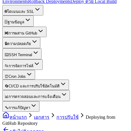
Environments
Rollback Deployments
Deploy ด้วย Local Build
🌐
โดเมนและ SSL
🗄️
ฐานข้อมูล
🔀
การผสาน GitHub
🔒
ความปลอดภัย
⌨️
SSH Terminal
📂
การจัดการไฟล์
⏰
Cron Jobs
🔄
CI/CD และการปรับใช้อัตโนมัติ
📊
การตรวจสอบและการแจ้งเตือน
🔧
การแก้ปัญหา
หน้าแรก
เอกสาร
การปรับใช้
Deploying from
GitHub Repository