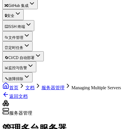
🔀
GitHub 集成
🔒
安全
⌨️
SSH 终端
📂
文件管理
⏰
定时任务
🔄
CI/CD 自动部署
📊
监控与告警
🔧
故障排除
首页
文档
服务器管理
Managing Multiple Servers
返回文档
服务器管理
管理多台服务器