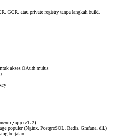
, GCR, atau private registry tanpa langkah build.
ntuk akses OAuth mulus
n
key
)
owner/app:v1.2
age populer (Nginx, PostgreSQL, Redis, Grafana, dll.)
yang berjalan