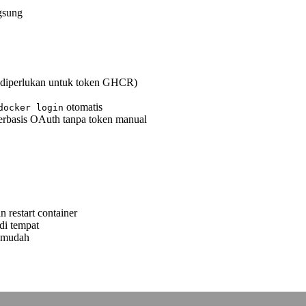
gsung
ng diperlukan untuk token GHCR)
otomatis
docker login
erbasis OAuth tanpa token manual
 restart container
di tempat
n mudah