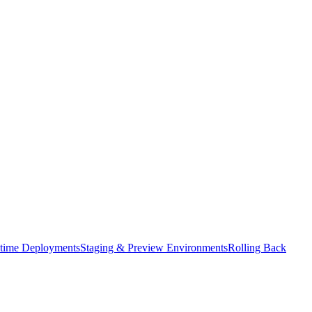
time Deployments
Staging & Preview Environments
Rolling Back