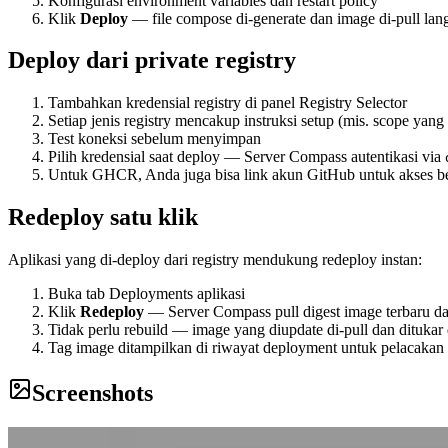
Konfigurasi environment variables dan restart policy
Klik
Deploy
— file compose di-generate dan image di-pull lan
Deploy dari private registry
Tambahkan kredensial registry di panel Registry Selector
Setiap jenis registry mencakup instruksi setup (mis. scope ya
Test koneksi sebelum menyimpan
Pilih kredensial saat deploy — Server Compass autentikasi via
Untuk GHCR, Anda juga bisa link akun GitHub untuk akses b
Redeploy satu klik
Aplikasi yang di-deploy dari registry mendukung redeploy instan:
Buka tab Deployments aplikasi
Klik
Redeploy
— Server Compass pull digest image terbaru dan
Tidak perlu rebuild — image yang diupdate di-pull dan ditukar 
Tag image ditampilkan di riwayat deployment untuk pelacaka
Screenshots