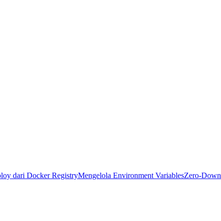
loy dari Docker Registry
Mengelola Environment Variables
Zero-Down