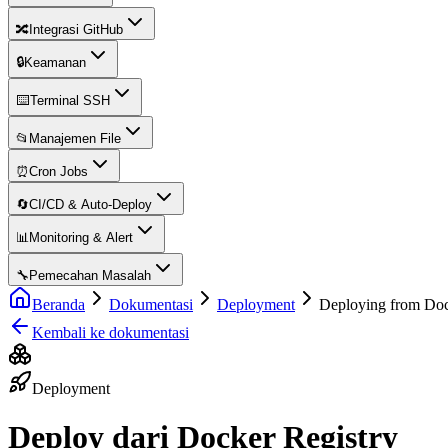
🔀
Integrasi GitHub
🔒
Keamanan
⌨️
Terminal SSH
📂
Manajemen File
⏰
Cron Jobs
🔄
CI/CD & Auto-Deploy
📊
Monitoring & Alert
🔧
Pemecahan Masalah
Beranda
Dokumentasi
Deployment
Deploying from Doc
Kembali ke dokumentasi
Deployment
Deploy dari Docker Registry