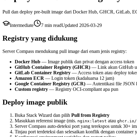
Pull dan deploy pre-built image dari Docker Hub, GHCR, GitLab, ECR
Intermediate
7 min
read
Updated
2026-03-29
Registry yang didukung
Server Compass mendukung pull image dari enam jenis registry:
Docker Hub
— Image publik dan privat dengan access token
GitHub Container Registry (GHCR)
— Link akun GitHub u
GitLab Container Registry
— Access token atau deploy toke
Amazon ECR
— Login token (kadaluarsa 12 jam)
Google Container Registry (GCR)
— Autentikasi file JSON 
Custom registry
— Registry OCI-compliant apa pun
Deploy image publik
Buka Stack Wizard dan pilih
Pull from Registry
Masukkan referensi image (mis.
atau
nginx:latest
ghcr.io/
Server Compass auto-deteksi port yang terekspos untuk 30+ im
Tinjau port terdeteksi dan selesaikan konflik dengan container 